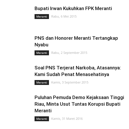
Sumatera Selatan
Technology
Teknologi
Telisik
Tips n Trik
Bupati Irwan Kukuhkan FPK Meranti
Tokoh
Video
Rabu, 6 Mei 2015
Meranti
PNS dan Honorer Meranti Tertangkap
Nyabu
Rabu, 2 September 2015
Meranti
Soal PNS Terjerat Narkoba, Atasannya:
Kami Sudah Penat Menasehatinya
Kamis, 3 September 2015
Meranti
Puluhan Pemuda Demo Kejaksaan Tinggi
Riau, Minta Usut Tuntas Korupsi Bupati
Meranti
Kamis, 31 Maret 2016
Meranti