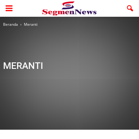
Beranda
Meranti
MERANTI
Adv
Adv. Rohul
Adv. Utama
Advertorial
AMR
Bengkalis
Berita Foto
Budaya
Dumai
Ekbis
Galeri
Galeri 1
Headline
Health
Hukum
Inhil
Inhu
Jelajah
Kampar
Kepri
Kesehatan
Kuansing
lingkungan
Meranti
Mimbar Ramadhan
Nasional
Olahraga
Otomotif
Otonomi
Pariwara
Pekanbaru
Pelalawan
Pendidikan
Politik
Ragam
Religi
Riau
Rohil
Rohul
Segmen Sumut
Segmen Terkini
Siak
Sosial
Sport
Study Abroad