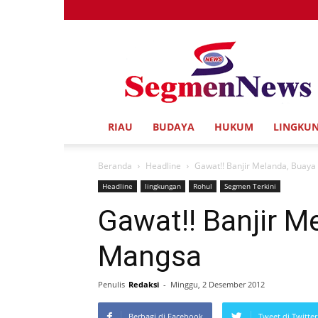
Segmen
News
RIAU
BUDAYA
HUKUM
LINGKU
Beranda
Headline
Gawat!! Banjir Melanda, Buaya
Headline
lingkungan
Rohul
Segmen Terkini
Gawat!! Banjir M
Mangsa
Penulis
Redaksi
-
Minggu, 2 Desember 2012
Berbagi di Facebook
Tweet di Twitter