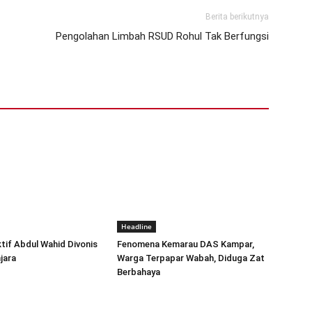
Berita berikutnya
Pengolahan Limbah RSUD Rohul Tak Berfungsi
Headline
tif Abdul Wahid Divonis
Fenomena Kemarau DAS Kampar,
jara
Warga Terpapar Wabah, Diduga Zat
Berbahaya