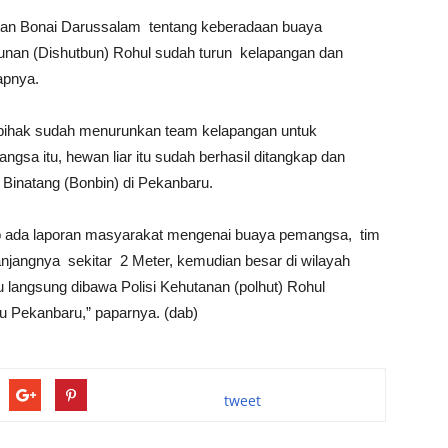
tan Bonai Darussalam tentang keberadaan buaya
nan (Dishutbun) Rohul sudah turun kelapangan dan
apnya.
 pihak sudah menurunkan team kelapangan untuk
gsa itu, hewan liar itu sudah berhasil ditangkap dan
Binatang (Bonbin) di Pekanbaru.
ib ada laporan masyarakat mengenai buaya pemangsa, tim
 panjangnya sekitar 2 Meter, kemudian besar di wilayah
tu langsung dibawa Polisi Kehutanan (polhut) Rohul
u Pekanbaru,” paparnya. (dab)
tweet