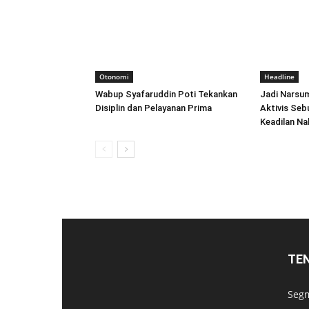
Otonomi
Headline
Wabup Syafaruddin Poti Tekankan
Jadi Narsu
Disiplin dan Pelayanan Prima
Aktivis Seb
Keadilan Na
TE
Segm