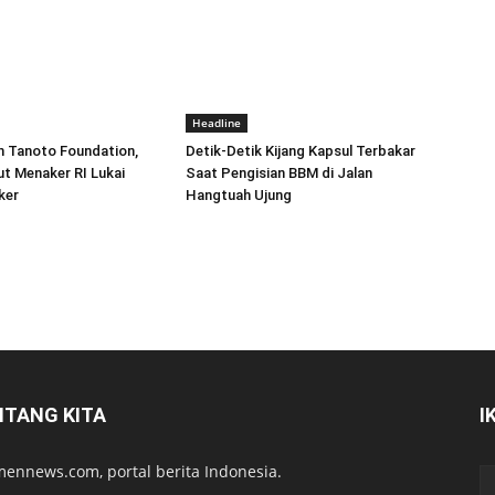
Headline
m Tanoto Foundation,
Detik-Detik Kijang Kapsul Terbakar
ut Menaker RI Lukai
Saat Pengisian BBM di Jalan
ker
Hangtuah Ujung
NTANG KITA
I
ennews.com, portal berita Indonesia.