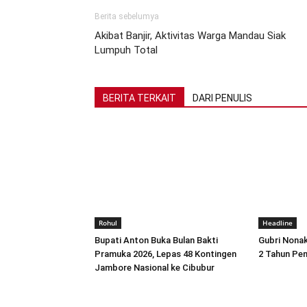
Berita sebelumya
Akibat Banjir, Aktivitas Warga Mandau Siak
Lumpuh Total
BERITA TERKAIT
DARI PENULIS
Rohul
Headline
Bupati Anton Buka Bulan Bakti
Gubri Nonak
Pramuka 2026, Lepas 48 Kontingen
2 Tahun Pen
Jambore Nasional ke Cibubur