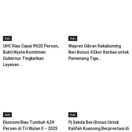
Adv
Adv
UHC Riau Capai 99,02 Persen,
Wapres Gibran Rakabuming
Bukti Nyata Komitmen
Beri Bonus 4 Ekor Kerbau untuk
Gubernur Tingkatkan
Pemenang Tiga...
Layanan...
Adv
Adv
Ekonomi Riau Tumbuh 4,59
Pj Sekda Beri Bonus Untuk
Persen di Tri Wulan II – 2025
Kalifah Kuansing Berprestasi di