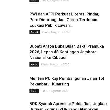
Ekbis
PWI dan AFPI Perkuat Literasi Pindar,
HEADLINE
HEADLINE
Pers Didorong Jadi Garda Terdepan
Kejati Tahan Dirut PT.
Mahasiswi Dibacok di
Edukasi Publik Lawan...
Tengganau Mandiri Lestari
Kampus UIN Suska Riau
Kamis, 6 Agustus 2026
Politik
Bupati Anton Buka Bulan Bakti Pramuka
2026, Lepas 48 Kontingen Jambore
Nasional ke Cibubur
Kamis, 6 Agustus 2026
Rohul
Menteri PU Kaji Pembangunan Jalan Tol
Pekanbaru–Kuansing
Rabu, 5 Agustus 2026
Ekbis
BRK Syariah Apresiasi Polda Riau Ungkap
Dugaan Korupsi KUR yang Dilaporkan