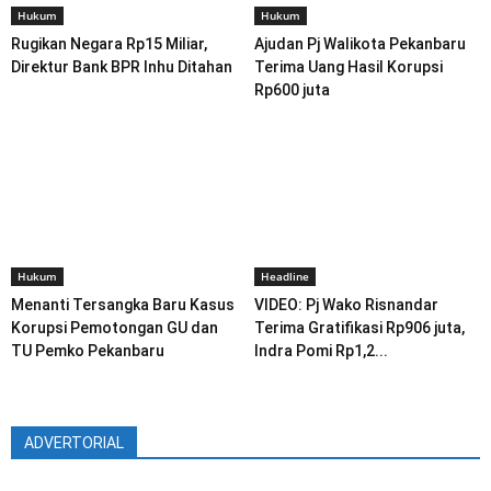
Hukum
Hukum
Rugikan Negara Rp15 Miliar,
Ajudan Pj Walikota Pekanbaru
Direktur Bank BPR Inhu Ditahan
Terima Uang Hasil Korupsi
Rp600 juta
Hukum
Headline
Menanti Tersangka Baru Kasus
VIDEO: Pj Wako Risnandar
Korupsi Pemotongan GU dan
Terima Gratifikasi Rp906 juta,
TU Pemko Pekanbaru
Indra Pomi Rp1,2...
ADVERTORIAL