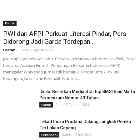
Politik
PWI dan AFPI Perkuat Literasi Pindar, Pers
Didorong Jadi Garda Terdepan...
Hasran
-
Kamis, 6 Agustus 2026
Jakarta(SegmenNews.com)- Persatuan Wartawan Indonesia (PWI) Pusat
bersama Asosiasi Fintech Pendanaan Bersama Indonesia (AFPI)
menggelar Workshop Jurnalistik bertajuk "Pindar untuk Inklusi
Keuangan, Jurnalisme Berkualitas untuk...
Dinilai Beratkan Media Startup SMSI Riau Minta
Permenkum Nomor 49 Tahun...
Rabu, 5 Agustus 2026
Politik
Tekad Indra Pradana Dukung Langkah Pemko
Tertibkan Gepeng
Kamis, 23 Juli 2026
Pekanbaru