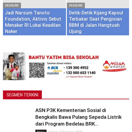
HEADLINE
HEADLINE
Jadi Narsum Tanoto
Detik-Detik Kijang Kapsul
Foundation, Aktivis Sebut
Terbakar Saat Pengisian
Menaker RI Lukai Keadilan
BBM di Jalan Hangtuah
Naker
Ujung
HEADLINE
Gubri Nonaktif Abdul Wahid Dituntut 8,5
Semua
Politik
Tokoh
Pendidikan
Jelajah
Hukum
Sosial
Budaya
Nasional
tahun Penjara
SEGMEN TERKINI
Lebih
ASN P3K Kementerian Sosial di
HEADLINE
Bengkalis Bawa Pulang Sepeda Listrik
IKST Dan LAKTA Kecam Peristiwa Matinya Ribuan Ikan
dari Program Bedelau BRK...
di Sungai Tapung, Minta Penanganan Cepat Pemerintah
Jumat, 7 Agustus 2026