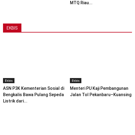
MTQ Riau...
EKBIS
Ekbis
Ekbis
ASN P3K Kementerian Sosial di
Menteri PU Kaji Pembangunan
Bengkalis Bawa Pulang Sepeda
Jalan Tol Pekanbaru–Kuansing
Listrik dari...