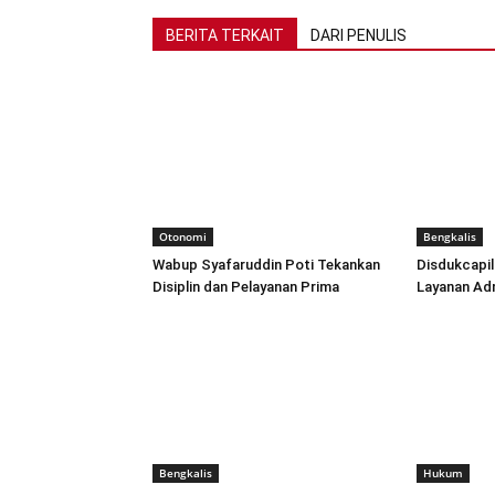
BERITA TERKAIT
DARI PENULIS
Otonomi
Bengkalis
Wabup Syafaruddin Poti Tekankan
Disdukcapil
Disiplin dan Pelayanan Prima
Layanan Ad
Bengkalis
Hukum