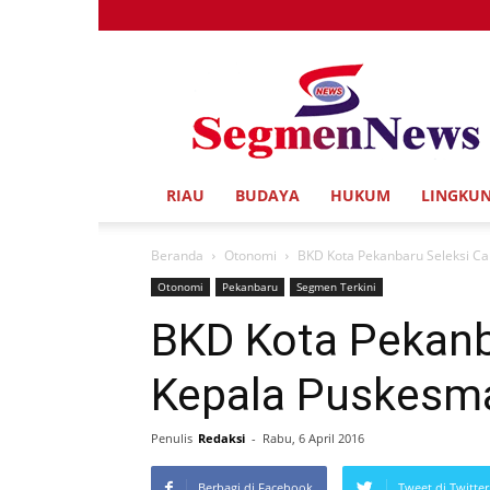
Segmen
News
RIAU
BUDAYA
HUKUM
LINGKU
Beranda
Otonomi
BKD Kota Pekanbaru Seleksi C
Otonomi
Pekanbaru
Segmen Terkini
BKD Kota Pekanb
Kepala Puskesm
Penulis
Redaksi
-
Rabu, 6 April 2016
Berbagi di Facebook
Tweet di Twitter