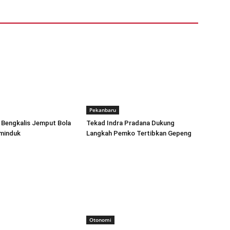
Pekanbaru
 Bengkalis Jemput Bola
Tekad Indra Pradana Dukung
minduk
Langkah Pemko Tertibkan Gepeng
Otonomi