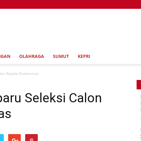
NGAN
OLAHRAGA
SUMUT
KEPRI
alon Kepala Puskesmas
aru Seleksi Calon
as