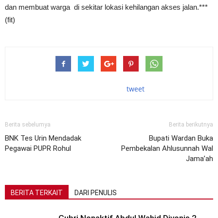
dan membuat warga di sekitar lokasi kehilangan akses jalan.***
(fit)
tweet
Berita sebelumya
Berita berikutnya
BNK Tes Urin Mendadak
Bupati Wardan Buka
Pegawai PUPR Rohul
Pembekalan Ahlusunnah Wal
Jama’ah
BERITA TERKAIT
DARI PENULIS