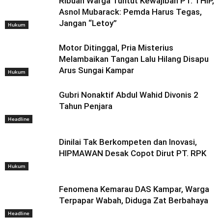
Ribuan Warga Tuntut Kewajiban PT. THIP,
Asnol Mubarack: Pemda Harus Tegas,
Jangan “Letoy”
Hukum
Motor Ditinggal, Pria Misterius
Melambaikan Tangan Lalu Hilang Disapu
Arus Sungai Kampar
Hukum
Gubri Nonaktif Abdul Wahid Divonis 2
Tahun Penjara
Headline
Dinilai Tak Berkompeten dan Inovasi,
HIPMAWAN Desak Copot Dirut PT. RPK
Hukum
Fenomena Kemarau DAS Kampar, Warga
Terpapar Wabah, Diduga Zat Berbahaya
Headline