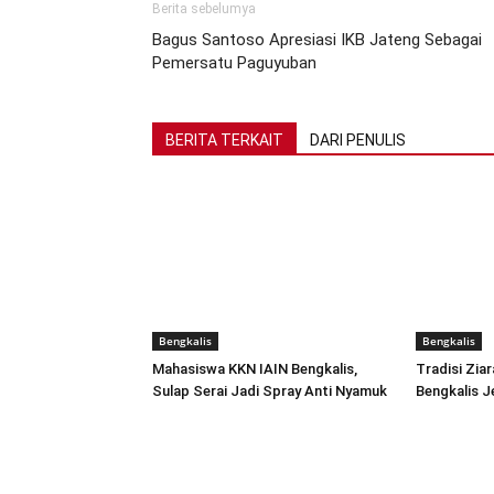
Berita sebelumya
Bagus Santoso Apresiasi IKB Jateng Sebagai
Pemersatu Paguyuban
BERITA TERKAIT
DARI PENULIS
Bengkalis
Bengkalis
Mahasiswa KKN IAIN Bengkalis,
Tradisi Zia
Sulap Serai Jadi Spray Anti Nyamuk
Bengkalis J