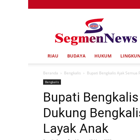
Segmen
News
RIAU
BUDAYA
HUKUM
LINGKU
Beranda
Bengkalis
Bupati Bengkalis Ajak Semua 
Bengkalis
Bupati Bengkali
Dukung Bengkali
Layak Anak