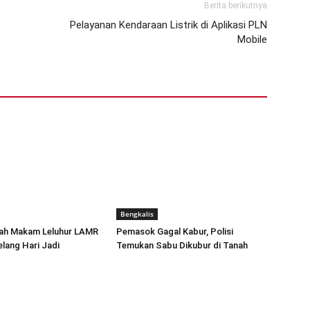
Berita berikutnya
Pelayanan Kendaraan Listrik di Aplikasi PLN
Mobile
Bengkalis
rah Makam Leluhur LAMR
Pemasok Gagal Kabur, Polisi
elang Hari Jadi
Temukan Sabu Dikubur di Tanah