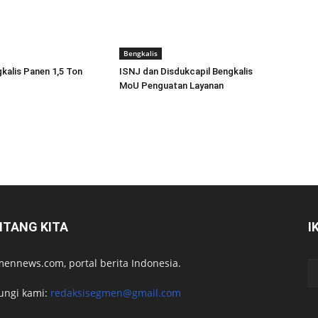
Bengkalis
alis Panen 1,5 Ton
ISNJ dan Disdukcapil Bengkalis
MoU Penguatan Layanan
NTANG KITA
I
ennews.com, portal berita Indonesia.
ungi kami:
redaksisegmen@gmail.com