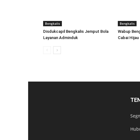
Bengkalis
Bengkalis
Disdukcapil Bengkalis Jemput Bola
Wabup Bengk
Layanan Adminduk
Cabai Hijau
TE
Segm
Hub