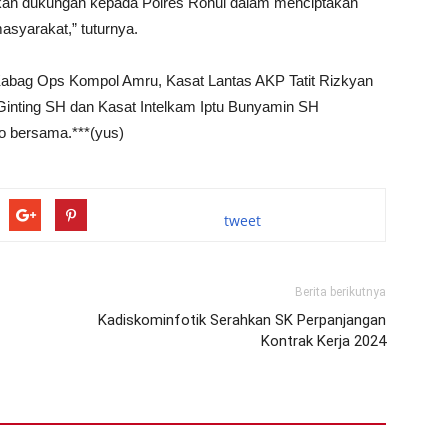
kan dukungan kepada Polres Rohul dalam menciptakan
asyarakat,” tuturnya.
 Kabag Ops Kompol Amru, Kasat Lantas AKP Tatit Rizkyan
 Ginting SH dan Kasat Intelkam Iptu Bunyamin SH
o bersama.***(yus)
tweet
Berita berikutnya
Kadiskominfotik Serahkan SK Perpanjangan
Kontrak Kerja 2024