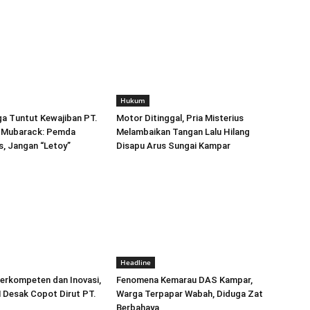
Hukum
a Tuntut Kewajiban PT.
Motor Ditinggal, Pria Misterius
l Mubarack: Pemda
Melambaikan Tangan Lalu Hilang
, Jangan “Letoy”
Disapu Arus Sungai Kampar
Headline
 Berkompeten dan Inovasi,
Fenomena Kemarau DAS Kampar,
esak Copot Dirut PT.
Warga Terpapar Wabah, Diduga Zat
Berbahaya