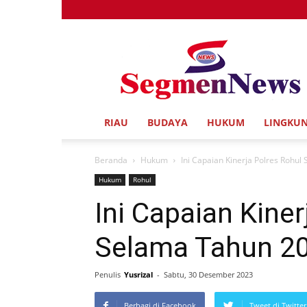
Segmen
News
RIAU
BUDAYA
HUKUM
LINGKU
Beranda
Hukum
Ini Capaian Kinerja Polres Rohu
Hukum
Rohul
Ini Capaian Kiner
Selama Tahun 2
Penulis
Yusrizal
-
Sabtu, 30 Desember 2023
Berbagi di Facebook
Tweet di Twitter