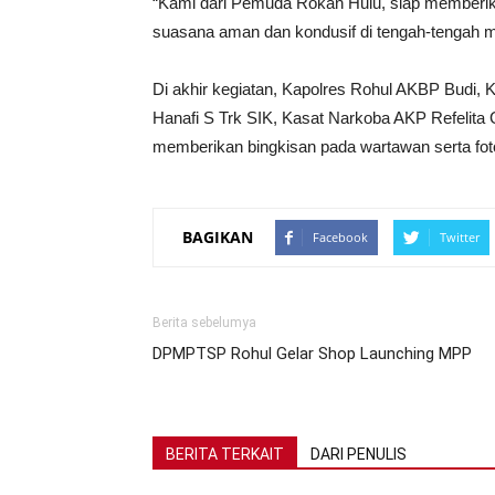
“Kami dari Pemuda Rokan Hulu, siap memberi
suasana aman dan kondusif di tengah-tengah m
Di akhir kegiatan, Kapolres Rohul AKBP Budi,
Hanafi S Trk SIK, Kasat Narkoba AKP Refelita
memberikan bingkisan pada wartawan serta fot
BAGIKAN
Facebook
Twitter
Berita sebelumya
DPMPTSP Rohul Gelar Shop Launching MPP
BERITA TERKAIT
DARI PENULIS