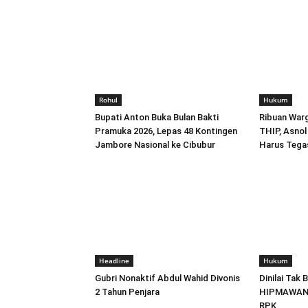
Rohul
Hukum
Bupati Anton Buka Bulan Bakti
Ribuan Warg
Pramuka 2026, Lepas 48 Kontingen
THIP, Asno
Jambore Nasional ke Cibubur
Harus Tegas
Headline
Hukum
Gubri Nonaktif Abdul Wahid Divonis
Dinilai Tak
2 Tahun Penjara
HIPMAWAN D
RPK