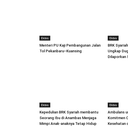
Ekbis
Ekbis
Menteri PU Kaji Pembangunan Jalan
BRK Syariah
Tol Pekanbaru–Kuansing
Ungkap Dug
Dilaporkan 
Ekbis
Ekbis
Kepedulian BRK Syariah membantu
Ambulans un
Seorang Ibu di Anambas Menjaga
Komitmen C
Mimpi Anak-anaknya Tetap Hidup
Kesehatan 