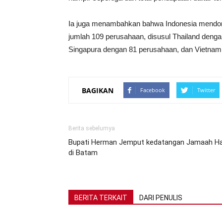
Ia juga menambahkan bahwa Indonesia mendomin
jumlah 109 perusahaan, disusul Thailand deng
Singapura dengan 81 perusahaan, dan Vietnam 
BAGIKAN
Facebook
Twitter
Berita sebelumya
Bupati Herman Jemput kedatangan Jamaah Ha
di Batam
BERITA TERKAIT
DARI PENULIS