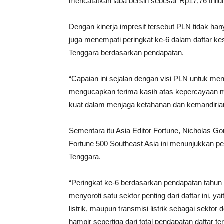
mencatatkan laba bersih sebesar Rp17,76 triliu
Dengan kinerja impresif tersebut PLN tidak hany
juga menempati peringkat ke-6 dalam daftar k
Tenggara berdasarkan pendapatan.
“Capaian ini sejalan dengan visi PLN untuk me
mengucapkan terima kasih atas kepercayaan m
kuat dalam menjaga ketahanan dan kemandiria
Sementara itu Asia Editor Fortune, Nicholas 
Fortune 500 Southeast Asia ini menunjukkan pe
Tenggara.
“Peringkat ke-6 berdasarkan pendapatan tahun i
menyoroti satu sektor penting dari daftar ini, 
listrik, maupun transmisi listrik sebagai sek
hampir sepertiga dari total pendapatan daftar te