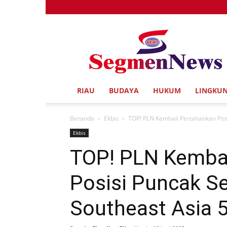
Segmen
News
RIAU
BUDAYA
HUKUM
LINGKU
Beranda
Ekbis
TOP! PLN Kembali Pertahankan Posi
Ekbis
TOP! PLN Kembal
Posisi Puncak Se
Southeast Asia 