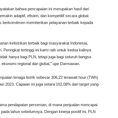
atakan bahwa pencapaian ini merupakan hasil dari
kin adaptif, efisien, dan kompetitif secara global.
us berkomitmen memberikan pelayanan terbaik kepada
an kelistrikan terbaik bagi masyarakat Indonesia,
Peringkat tertinggi ini kami raih untuk kedua kalinya
tidak hanya bagi PLN, tetapi juga bagi seluruh bangsa
s ekonomi regional dan global,” ujar Darmawan.
alan tenaga listrik sebesar 306,22 terawatt hour (TWh)
i 2023. Capaian ini juga setara 102,08% dari target yang
 utama pendapatan perseroan, di mana penjualan mencapai
un pada tahun sebelumnya. Dengan kinerja positif ini, PLN