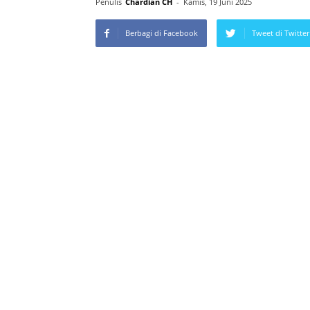
Penulis
Chardian CH
-
Kamis, 19 Juni 2025
Berbagi di Facebook
Tweet di Twitter