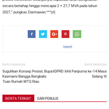
secara bertahap hingga mencapai 2 × 27,7 MVA pada tahun
2027,” pungkas Darmawan.***(rl)
tweet
Berita sebelumya
Berita berikutnya
Suguhkan Konsep Pesisir, Bupati
DPRD Inhil Paripurna ke-14 Masa
Kasmarni Bangga Bengkalis
Sidang III
Tuan Rumah MTQ Riau
BERITA TERKAIT
DARI PENULIS