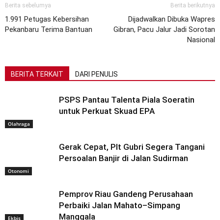
Berita sebelumya
Berita berikutnya
1.991 Petugas Kebersihan
Dijadwalkan Dibuka Wapres
Pekanbaru Terima Bantuan
Gibran, Pacu Jalur Jadi Sorotan
Nasional
BERITA TERKAIT
DARI PENULIS
PSPS Pantau Talenta Piala Soeratin
untuk Perkuat Skuad EPA
Olahraga
Gerak Cepat, Plt Gubri Segera Tangani
Persoalan Banjir di Jalan Sudirman
Otonomi
Pemprov Riau Gandeng Perusahaan
Perbaiki Jalan Mahato–Simpang
Manggala
Ekbis