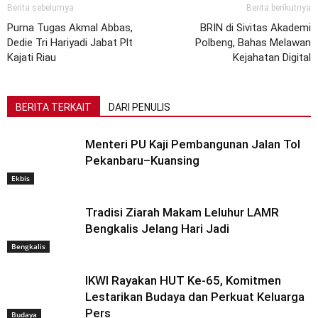
Berita sebelumya
Berita berikutnya
Purna Tugas Akmal Abbas,
BRIN di Sivitas Akademi
Dedie Tri Hariyadi Jabat Plt
Polbeng, Bahas Melawan
Kajati Riau
Kejahatan Digital
BERITA TERKAIT
DARI PENULIS
Menteri PU Kaji Pembangunan Jalan Tol
Pekanbaru–Kuansing
Ekbis
Tradisi Ziarah Makam Leluhur LAMR
Bengkalis Jelang Hari Jadi
Bengkalis
IKWI Rayakan HUT Ke-65, Komitmen
Lestarikan Budaya dan Perkuat Keluarga
Pers
Budaya