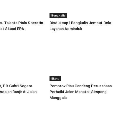
Bengkalis
 Talenta Piala Soeratin
Disdukcapil Bengkalis Jemput Bola
uat Skuad EPA
Layanan Adminduk
Ekbis
, Plt Gubri Segera
Pemprov Riau Gandeng Perusahaan
oalan Banjir di Jalan
Perbaiki Jalan Mahato–Simpang
Manggala