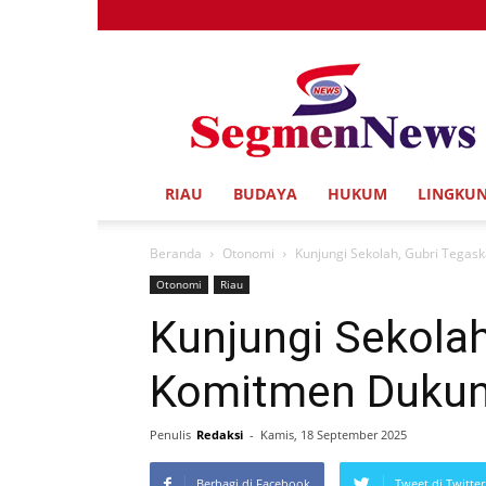
Segmen
News
RIAU
BUDAYA
HUKUM
LINGKU
Beranda
Otonomi
Kunjungi Sekolah, Gubri Teg
Otonomi
Riau
Kunjungi Sekola
Komitmen Duku
Penulis
Redaksi
-
Kamis, 18 September 2025
Berbagi di Facebook
Tweet di Twitter