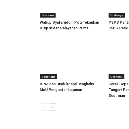
Otonomi
Olahraga
Wabup Syafaruddin Poti Tekankan
PSPS Pantau
Disiplin dan Pelayanan Prima
untuk Perk
Bengkalis
Otonomi
ISNJ dan Disdukcapil Bengkalis
Gerak Cepat
MoU Penguatan Layanan
Tangani Pers
Sudirman