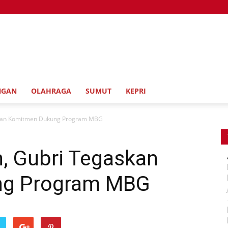
NGAN
OLAHRAGA
SUMUT
KEPRI
askan Komitmen Dukung Program MBG
h, Gubri Tegaskan
ng Program MBG