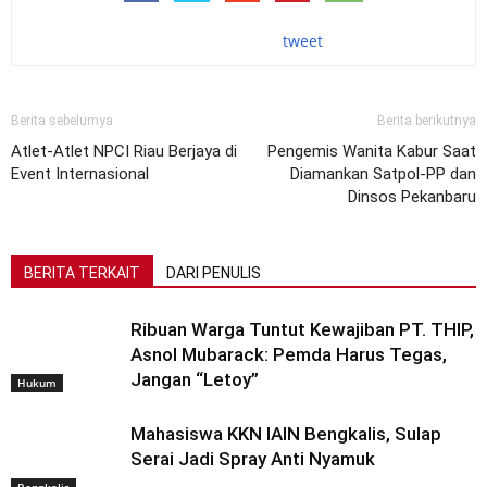
tweet
Berita sebelumya
Berita berikutnya
Atlet-Atlet NPCI Riau Berjaya di
Pengemis Wanita Kabur Saat
Event Internasional
Diamankan Satpol-PP dan
Dinsos Pekanbaru
BERITA TERKAIT
DARI PENULIS
Ribuan Warga Tuntut Kewajiban PT. THIP,
Asnol Mubarack: Pemda Harus Tegas,
Jangan “Letoy”
Hukum
Mahasiswa KKN IAIN Bengkalis, Sulap
Serai Jadi Spray Anti Nyamuk
Bengkalis