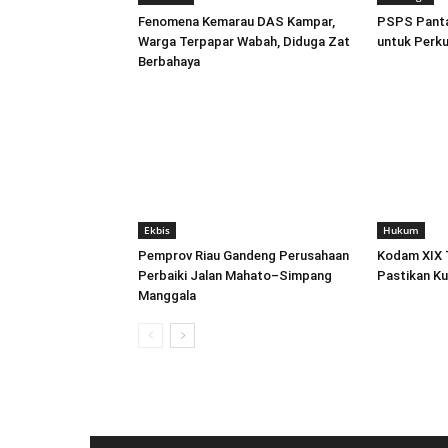
Fenomena Kemarau DAS Kampar,
PSPS Pantau
Warga Terpapar Wabah, Diduga Zat
untuk Perk
Berbahaya
Ekbis
Hukum
Pemprov Riau Gandeng Perusahaan
Kodam XIX 
Perbaiki Jalan Mahato–Simpang
Pastikan K
Manggala