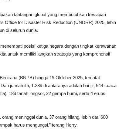
upakan tantangan global yang membutuhkan kesiapan
ons Office for Disaster Risk Reduction (UNDRR) 2025, lebih
un di seluruh dunia.
e, menempati posisi ketiga negara dengan tingkat kerawanan
t kita untuk memiliki langkah strategis yang komprehensif
Bencana (BNPB) hingga 19 Oktober 2025, tercatat
ari jumlah itu, 1.289 di antaranya adalah banjir, 544 cuaca
la), 189 tanah longsor, 22 gempa bumi, serta 4 erupsi
rang meninggal dunia, 37 orang hilang, lebih dari 600
rdampak harus mengungsi,” terang Herry.