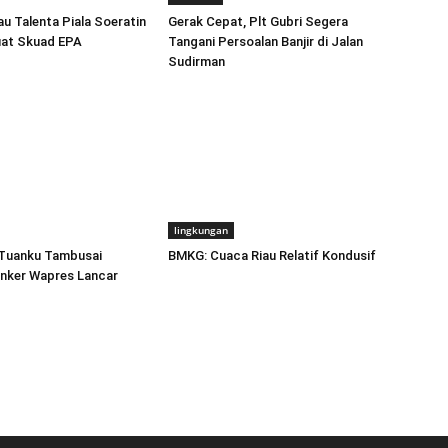
 Talenta Piala Soeratin
Gerak Cepat, Plt Gubri Segera
uat Skuad EPA
Tangani Persoalan Banjir di Jalan
Sudirman
lingkungan
Tuanku Tambusai
BMKG: Cuaca Riau Relatif Kondusif
unker Wapres Lancar