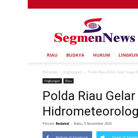
Segmen
News
RIAU
BUDAYA
HUKUM
LINGKU
Beranda
lingkungan
Polda Riau Gelar Apel Siaga
lingkungan
Riau
Polda Riau Gelar
Hidrometeorolog
Penulis
Redaksi
-
Rabu, 5 November 2025
Berbagi di Facebook
Tweet di Twitter