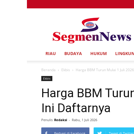
Segmen
News
RIAU
BUDAYA
HUKUM
LINGKU
Beranda
Ekbis
Harga BBM Turun Mulai 1 Juli 2026,
Ekbis
Harga BBM Turun 
Ini Daftarnya
Penulis
Redaksi
-
Rabu, 1 Juli 2026
Berbagi di Facebook
Tweet di Twitter