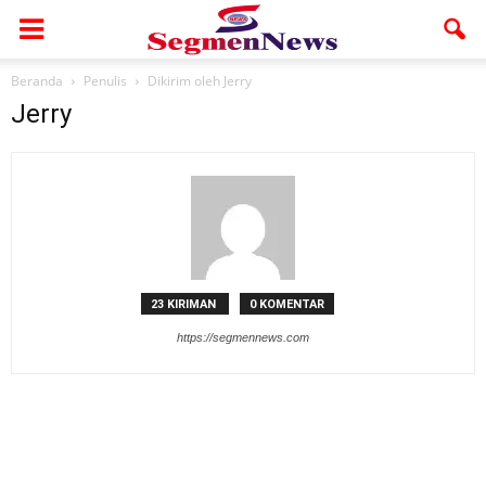
Beranda
Penulis
Dikirim oleh Jerry
Jerry
23 KIRIMAN
0 KOMENTAR
https://segmennews.com