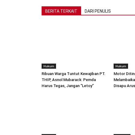
BERITA TERKAIT
DARI PENULIS
Hukum
Hukum
Ribuan Warga Tuntut Kewajiban PT.
Motor Ditin
THIP, Asnol Mubarack: Pemda
Melambaikan
Harus Tegas, Jangan “Letoy”
Disapu Aru