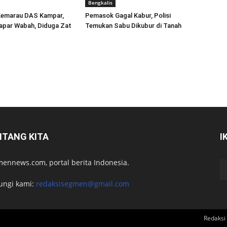
Bengkalis
emarau DAS Kampar,
Pemasok Gagal Kabur, Polisi
apar Wabah, Diduga Zat
Temukan Sabu Dikubur di Tanah
NTANG KITA
I
ennews.com, portal berita Indonesia.
ungi kami:
redaksisegmen@gmail.com
Redaksi