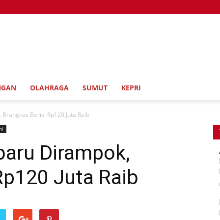
NGAN
OLAHRAGA
SUMUT
KEPRI
 Brangkas Berisi Rp120 Juta Raib
ni
baru Dirampok,
Rp120 Juta Raib