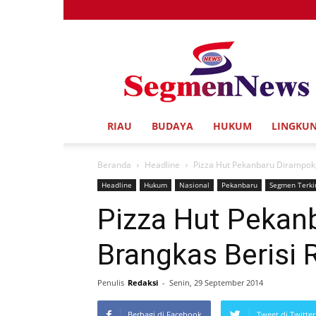
Segmen
News
RIAU
BUDAYA
HUKUM
LINGKU
Beranda
Headline
Pizza Hut Pekanbaru Dirampok,
Headline
Hukum
Nasional
Pekanbaru
Segmen Terki
Pizza Hut Pekan
Brangkas Berisi 
Penulis
Redaksi
-
Senin, 29 September 2014
Berbagi di Facebook
Tweet di Twitter