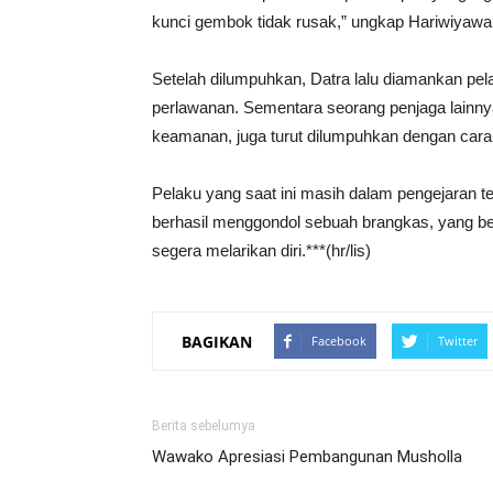
kunci gembok tidak rusak,” ungkap Hariwiyawa
Setelah dilumpuhkan, Datra lalu diamankan pel
perlawanan. Sementara seorang penjaga lainnya 
keamanan, juga turut dilumpuhkan dengan cara
Pelaku yang saat ini masih dalam pengejaran te
berhasil menggondol sebuah brangkas, yang be
segera melarikan diri.***(hr/lis)
BAGIKAN
Facebook
Twitter
Berita sebelumya
Wawako Apresiasi Pembangunan Musholla