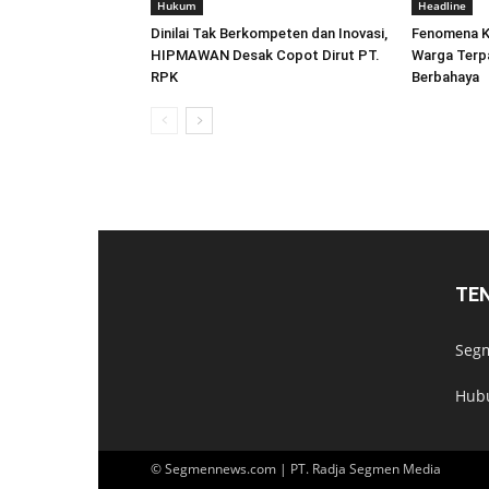
Hukum
Headline
Dinilai Tak Berkompeten dan Inovasi,
Fenomena K
HIPMAWAN Desak Copot Dirut PT.
Warga Terp
RPK
Berbahaya
TE
Segm
Hub
© Segmennews.com | PT. Radja Segmen Media