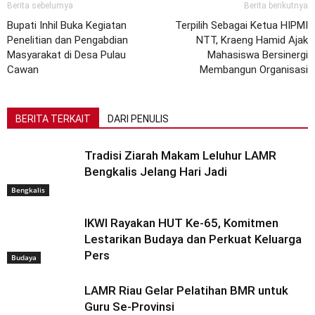
Berita sebelumya
Berita berikutnya
Bupati Inhil Buka Kegiatan
Terpilih Sebagai Ketua HIPMI
Penelitian dan Pengabdian
NTT, Kraeng Hamid Ajak
Masyarakat di Desa Pulau
Mahasiswa Bersinergi
Cawan
Membangun Organisasi
BERITA TERKAIT
DARI PENULIS
Tradisi Ziarah Makam Leluhur LAMR
Bengkalis Jelang Hari Jadi
Bengkalis
IKWI Rayakan HUT Ke-65, Komitmen
Lestarikan Budaya dan Perkuat Keluarga
Pers
Budaya
LAMR Riau Gelar Pelatihan BMR untuk
Guru Se-Provinsi