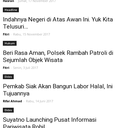
Hasran
-
Jumat, 17 November 2017
Headline
Indahnya Negeri di Atas Awan Ini. Yuk Kita
Telusuri…
Fitri
-
Rabu, 15 November 2017
Hukum
Beri Rasa Aman, Polsek Rambah Patroli di
Sejumlah Objek Wisata
Fitri
-
Senin, 3 Juli 2017
Ekbis
Pemkab Siak Akan Bangun Labor Halal, Ini
Tujuannya
Rifai Ahmad
-
Rabu, 14 Juni 2017
Ekbis
Suyatno Launching Pusat Informasi
Pariwisata Rohil