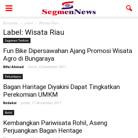
Beranda
Label
Wisata Riau
Label: Wisata Riau
Segmen Terkini
Fun Bike Dipersawahan Ajang Promosi Wisata
Agro di Bungaraya
Rifai Ahmad
-
Senin, 4 Desember 2017
Pekanbaru
Bagan Haritage Diyakini Dapat Tingkatkan
Perekomian UMKM
Redaksi
-
Jumat, 17 November 2017
Rohil
Kembangkan Pariwisata Rohil, Aseng
Perjuangkan Bagan Heritage