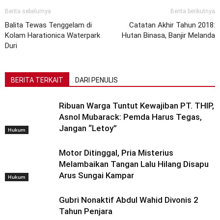
Berita sebelumya
Berita berikutnya
Balita Tewas Tenggelam di
Catatan Akhir Tahun 2018:
Kolam Harationica Waterpark
Hutan Binasa, Banjir Melanda
Duri
BERITA TERKAIT
DARI PENULIS
Ribuan Warga Tuntut Kewajiban PT. THIP,
Asnol Mubarack: Pemda Harus Tegas,
Jangan “Letoy”
Hukum
Motor Ditinggal, Pria Misterius
Melambaikan Tangan Lalu Hilang Disapu
Arus Sungai Kampar
Hukum
Gubri Nonaktif Abdul Wahid Divonis 2
Tahun Penjara