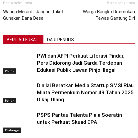
Berita sebelumya
Berita berikutnya
Wabup Meranti: Jangan Takut
Warga Bangko Ditemukan
Gunakan Dana Desa
Tewas Gantung Diri
BERITA TERKAIT
DARI PENULIS
PWI dan AFPI Perkuat Literasi Pindar,
Pers Didorong Jadi Garda Terdepan
Edukasi Publik Lawan Pinjol Ilegal
Politik
Dinilai Beratkan Media Startup SMSI Riau
Minta Permenkum Nomor 49 Tahun 2025
Dikaji Ulang
Politik
PSPS Pantau Talenta Piala Soeratin
untuk Perkuat Skuad EPA
Olahraga