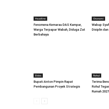
Headline
Otonomi
Fenomena Kemarau DAS Kampar,
Wabup Syaf
Warga Terpapar Wabah, Diduga Zat
Disiplin da
Berbahaya
Ekbis
Rohul
Bupati Anton Pimpin Rapat
Terima Ben
Pembangunan Proyek Strategis
Rohul Tegas
Rumah 2027