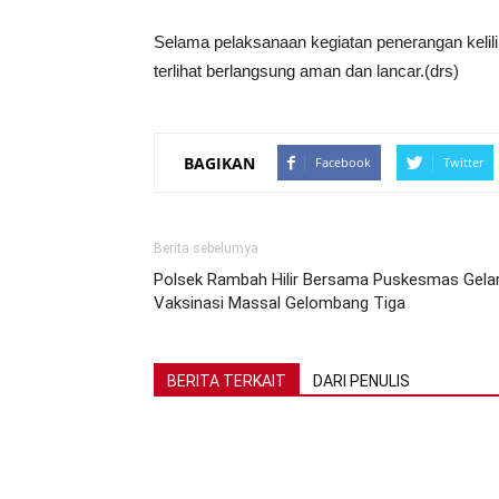
Selama pelaksanaan kegiatan penerangan kelili
terlihat berlangsung aman dan lancar.(drs)
BAGIKAN
Facebook
Twitter
Berita sebelumya
Polsek Rambah Hilir Bersama Puskesmas Gela
Vaksinasi Massal Gelombang Tiga
BERITA TERKAIT
DARI PENULIS