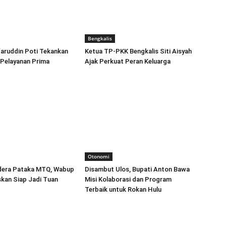
Bengkalis
aruddin Poti Tekankan
Ketua TP-PKK Bengkalis Siti Aisyah
n Pelayanan Prima
Ajak Perkuat Peran Keluarga
Otonomi
dera Pataka MTQ, Wabup
Disambut Ulos, Bupati Anton Bawa
kan Siap Jadi Tuan
Misi Kolaborasi dan Program
Terbaik untuk Rokan Hulu