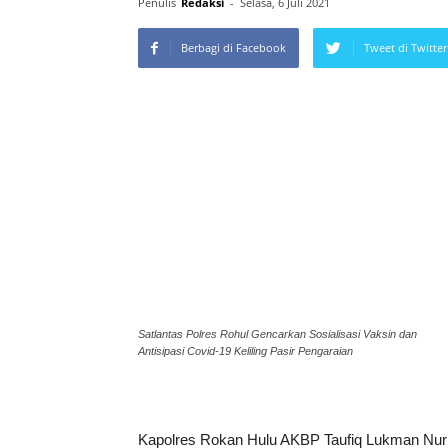
Penulis
Redaksi
-
Selasa, 6 Juli 2021
Berbagi di Facebook
Tweet di Twitter
Satlantas Polres Rohul Gencarkan Sosialisasi Vaksin dan
Antisipasi Covid-19 Keliling Pasir Pengaraian
Kapolres Rokan Hulu AKBP Taufiq Lukman Nur