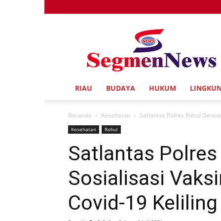
Segmen
News
RIAU
BUDAYA
HUKUM
LINGKU
Beranda
Kesehatan
Satlantas Polres Rohul Gencar
Kesehatan
Rohul
Satlantas Polre
Sosialisasi Vaksi
Covid-19 Kelilin