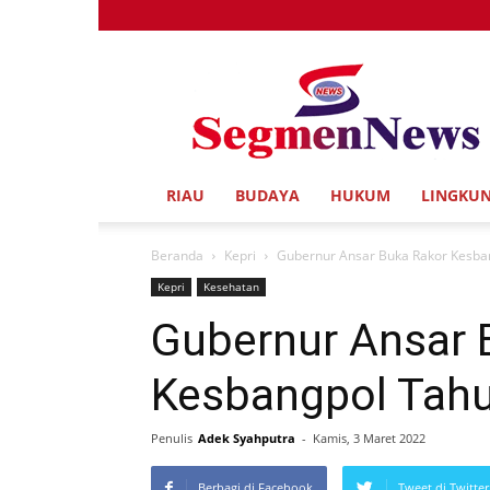
Segmen
News
RIAU
BUDAYA
HUKUM
LINGKU
Beranda
Kepri
Gubernur Ansar Buka Rakor Kesba
Kepri
Kesehatan
Gubernur Ansar 
Kesbangpol Tah
Penulis
Adek Syahputra
-
Kamis, 3 Maret 2022
Berbagi di Facebook
Tweet di Twitter