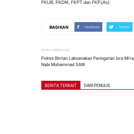
FKUB, FKDM, FKPT dan FKP.(As)
BAGIKAN
Facebook
Twitter
Berita sebelumya
Polres Bintan Laksanakan Peringatan Isra Mi’ra
Nabi Muhammad SAW
BERITA TERKAIT
DARI PENULIS