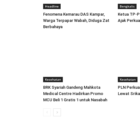
Headline
Bengkalis
Fenomena Kemarau DAS Kampar,
Ketua TP-PK
Warga Terpapar Wabah, Diduga Zat
Ajak Perkua
Berbahaya
Kesehatan
Kesehatan
BRK Syariah Gandeng Mahkota
PLN Perkua
Medical Centre Hadirkan Promo
Lewat Srik
MCU Beli 1 Gratis 1 untuk Nasabah