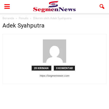
Beranda
Penulis
Dikirim oleh Adek Syahputra
Adek Syahputra
28 KIRIMAN
0 KOMENTAR
https://segmennews.com