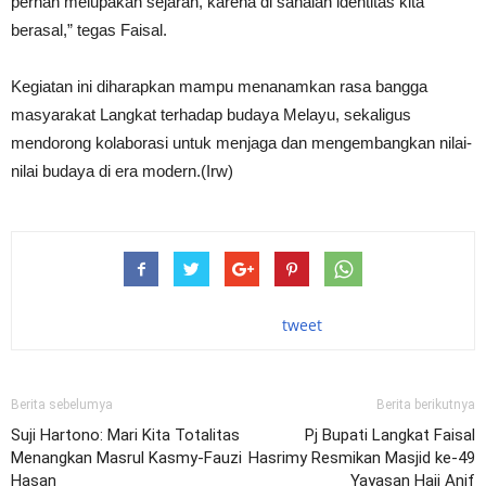
pernah melupakan sejarah, karena di sanalah identitas kita
berasal,” tegas Faisal.
Kegiatan ini diharapkan mampu menanamkan rasa bangga
masyarakat Langkat terhadap budaya Melayu, sekaligus
mendorong kolaborasi untuk menjaga dan mengembangkan nilai-
nilai budaya di era modern.(Irw)
tweet
Berita sebelumya
Berita berikutnya
Suji Hartono: Mari Kita Totalitas
Pj Bupati Langkat Faisal
Menangkan Masrul Kasmy-Fauzi
Hasrimy Resmikan Masjid ke-49
Hasan
Yayasan Haji Anif