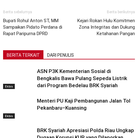
Berita sebelumya
Berita berikutnya
Bupati Rohul Anton ST, MM
Kejari Rokan Hulu Komitmen
Sampaikan Pidato Perdana di
Zona Integritas dan Dukung
Rapat Paripurna DPRD
Ketahanan Pangan
BERITA TERKAIT
DARI PENULIS
ASN P3K Kementerian Sosial di
Bengkalis Bawa Pulang Sepeda Listrik
dari Program Bedelau BRK Syariah
Ekbis
Menteri PU Kaji Pembangunan Jalan Tol
Pekanbaru–Kuansing
Ekbis
BRK Syariah Apresiasi Polda Riau Ungkap
Dugaan Korupsi KUR yang Dilaporkan