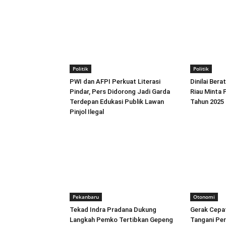
Politik
Politik
PWI dan AFPI Perkuat Literasi
Dinilai Ber
Pindar, Pers Didorong Jadi Garda
Riau Minta
Terdepan Edukasi Publik Lawan
Tahun 2025 
Pinjol Ilegal
Pekanbaru
Otonomi
Tekad Indra Pradana Dukung
Gerak Cepat
Langkah Pemko Tertibkan Gepeng
Tangani Pers