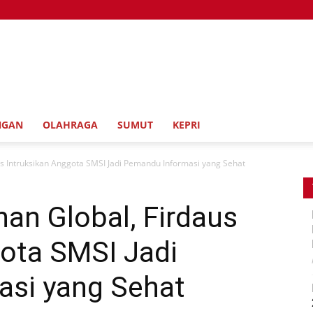
NGAN
OLAHRAGA
SUMUT
KEPRI
s Intruksikan Anggota SMSI Jadi Pemandu Informasi yang Sehat
an Global, Firdaus
gota SMSI Jadi
si yang Sehat