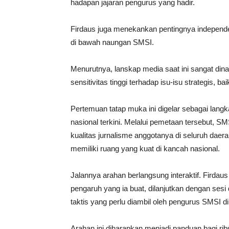
hadapan jajaran pengurus yang hadir.
​Firdaus juga menekankan pentingnya independen
di bawah naungan SMSI.
Menurutnya, lanskap media saat ini sangat dinam
sensitivitas tinggi terhadap isu-isu strategis, ba
Pertemuan tatap muka ini digelar sebagai lan
nasional terkini. Melalui pemetaan tersebut, 
kualitas jurnalisme anggotanya di seluruh daer
memiliki ruang yang kuat di kancah nasional.
​Jalannya arahan berlangsung interaktif. Firdau
pengaruh yang ia buat, dilanjutkan dengan ses
taktis yang perlu diambil oleh pengurus SMSI di
Arahan ini diharapkan menjadi panduan bagi ri