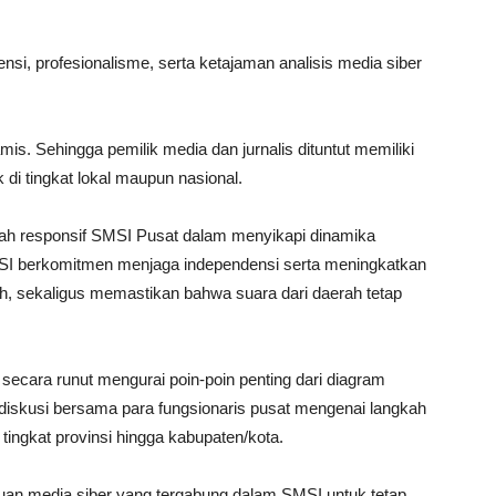
si, profesionalisme, serta ketajaman analisis media siber
is. Sehingga pemilik media dan jurnalis dituntut memiliki
ik di tingkat lokal maupun nasional.
gkah responsif SMSI Pusat dalam menyikapi dinamika
SMSI berkomitmen menjaga independensi serta meningkatkan
ah, sekaligus memastikan bahwa suara dari daerah tetap
s secara runut mengurai poin-poin penting dari diagram
i diskusi bersama para fungsionaris pusat mengenai langkah
 tingkat provinsi hingga kabupaten/kota.
buan media siber yang tergabung dalam SMSI untuk tetap