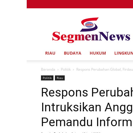
Segmen
News
RIAU
BUDAYA
HUKUM
LINGKU
Beranda
Politik
Respons Perubahan Global, Firdau
Politik
Riau
Respons Perubah
Intruksikan Ang
Pemandu Informa