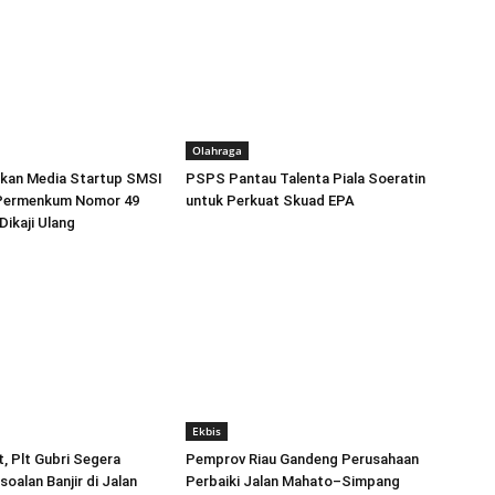
Olahraga
atkan Media Startup SMSI
PSPS Pantau Talenta Piala Soeratin
 Permenkum Nomor 49
untuk Perkuat Skuad EPA
Dikaji Ulang
Ekbis
, Plt Gubri Segera
Pemprov Riau Gandeng Perusahaan
oalan Banjir di Jalan
Perbaiki Jalan Mahato–Simpang