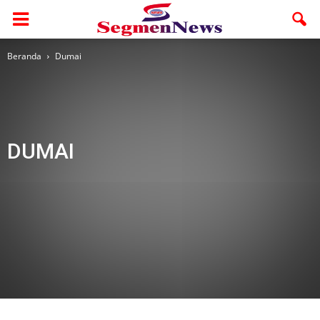
Beranda
Dumai
DUMAI
Adv
Adv. Rohul
Adv. Utama
Advertorial
AMR
Bengkalis
Berita Foto
Budaya
Dumai
Ekbis
Galeri
Galeri 1
Headline
Health
Hukum
Inhil
Inhu
Jelajah
Kampar
Kepri
Kesehatan
Kuansing
lingkungan
Meranti
Mimbar Ramadhan
Nasional
Olahraga
Otomotif
Otonomi
Pariwara
Pekanbaru
Pelalawan
Pendidikan
Politik
Ragam
Religi
Riau
Rohil
Rohul
Segmen Sumut
Segmen Terkini
Siak
Sosial
Sport
Study Abroad