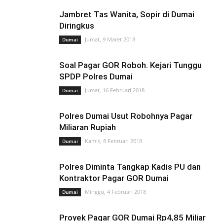
Sumatera Selatan
Technology
Teknologi
Telisik
Tips n Trik
Jambret Tas Wanita, Sopir di Dumai
Tokoh
Video
Diringkus
Jumat, 9 Maret 2018
Dumai
Soal Pagar GOR Roboh. Kejari Tunggu
SPDP Polres Dumai
Jumat, 16 Februari 2018
Dumai
Polres Dumai Usut Robohnya Pagar
Miliaran Rupiah
Kamis, 8 Februari 2018
Dumai
Polres Diminta Tangkap Kadis PU dan
Kontraktor Pagar GOR Dumai
Minggu, 4 Februari 2018
Dumai
Proyek Pagar GOR Dumai Rp4,85 Miliar