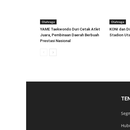
Olahraga
Olahraga
YAME Taekwondo Duri Cetak Atlet
KONI dan Di
Juara, Pembinaan Daerah Berbuah
Stadion Ut
Prestasi Nasional
TE
Segm
Hub