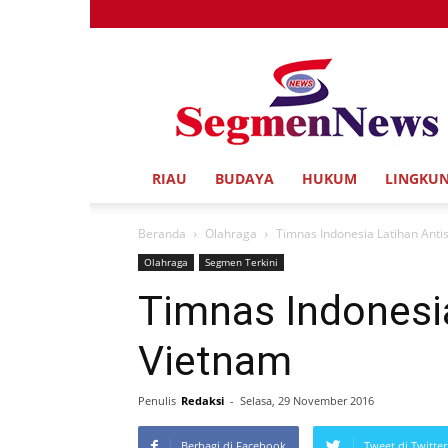
Segmen
News
RIAU
BUDAYA
HUKUM
LINGKU
Beranda
Olahraga
Timnas Indonesia Latihan Anti
Olahraga
Segmen Terkini
Timnas Indonesia
Vietnam
Penulis
Redaksi
-
Selasa, 29 November 2016
Berbagi di Facebook
Tweet di Twitter