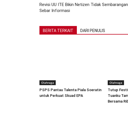
Revisi UU ITE Bikin Netizen Tidak Sembarangan
Sebar Informasi
BERITA TERKAIT
DARI PENULIS
Olahraga
Olahraga
PSPS Pantau Talenta Piala Soeratin
Tutup Festi
untuk Perkuat Skuad EPA
Tuanku Tamb
Bersama Ri