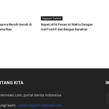
Segmen Terkini
spora Bersih-bersih di
Bupati Afni Pesan isi Waktu Dengan
ama Riau
Hal Positif dan Bangun Karakter
NTANG KITA
I
ennews.com, portal berita Indonesia.
ungi kami:
redaksisegmen@gmail.com