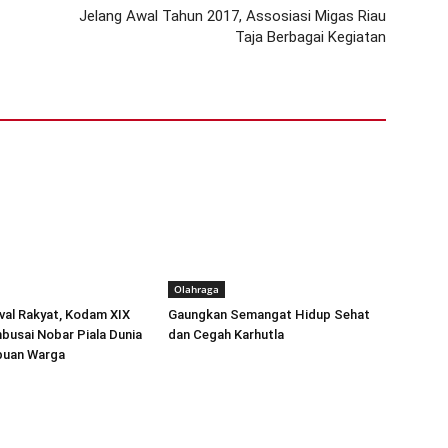
Jelang Awal Tahun 2017, Assosiasi Migas Riau
Taja Berbagai Kegiatan
Olahraga
val Rakyat, Kodam XIX
Gaungkan Semangat Hidup Sehat
usai Nobar Piala Dunia
dan Cegah Karhutla
buan Warga