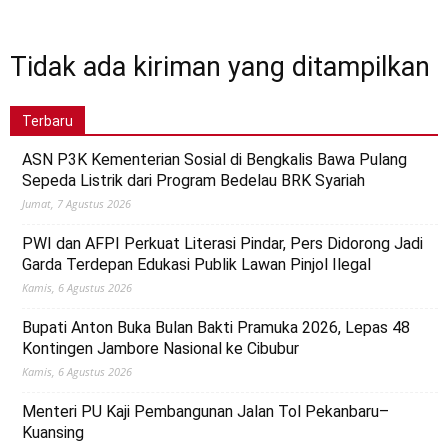
Sumatera Selatan
Technology
Teknologi
Telisik
Tips n Trik
Tokoh
Video
Tidak ada kiriman yang ditampilkan
Terbaru
ASN P3K Kementerian Sosial di Bengkalis Bawa Pulang
Sepeda Listrik dari Program Bedelau BRK Syariah
Jumat, 7 Agustus 2026
PWI dan AFPI Perkuat Literasi Pindar, Pers Didorong Jadi
Garda Terdepan Edukasi Publik Lawan Pinjol Ilegal
Kamis, 6 Agustus 2026
Bupati Anton Buka Bulan Bakti Pramuka 2026, Lepas 48
Kontingen Jambore Nasional ke Cibubur
Kamis, 6 Agustus 2026
Menteri PU Kaji Pembangunan Jalan Tol Pekanbaru–
Kuansing