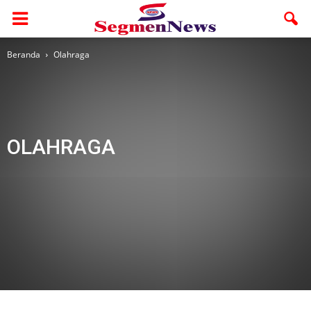
Beranda
Olahraga
OLAHRAGA
Adv
Adv. Rohul
Adv. Utama
Advertorial
AMR
Bengkalis
Berita Foto
Budaya
Dumai
Ekbis
Galeri
Galeri 1
Headline
Health
Hukum
Inhil
Inhu
Jelajah
Kampar
Kepri
Kesehatan
Kuansing
lingkungan
Meranti
Mimbar Ramadhan
Nasional
Olahraga
Otomotif
Otonomi
Pariwara
Pekanbaru
Pelalawan
Pendidikan
Politik
Ragam
Religi
Riau
Rohil
Rohul
Segmen Sumut
Segmen Terkini
Siak
Sosial
Sport
Study Abroad