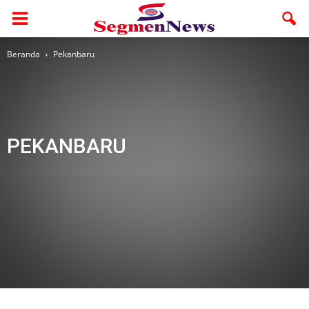
Beranda
Pekanbaru
PEKANBARU
Adv
Adv. Rohul
Adv. Utama
Advertorial
AMR
Bengkalis
Berita Foto
Budaya
Dumai
Ekbis
Galeri
Galeri 1
Headline
Health
Hukum
Inhil
Inhu
Jelajah
Kampar
Kepri
Kesehatan
Kuansing
lingkungan
Meranti
Mimbar Ramadhan
Nasional
Olahraga
Otomotif
Otonomi
Pariwara
Pekanbaru
Pelalawan
Pendidikan
Politik
Ragam
Religi
Riau
Rohil
Rohul
Segmen Sumut
Segmen Terkini
Siak
Sosial
Sport
Study Abroad