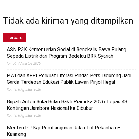
Sumatera Selatan
Technology
Teknologi
Telisik
Tips n Trik
Tokoh
Video
Tidak ada kiriman yang ditampilkan
Terbaru
ASN P3K Kementerian Sosial di Bengkalis Bawa Pulang
Sepeda Listrik dari Program Bedelau BRK Syariah
Jumat, 7 Agustus 2026
PWI dan AFPI Perkuat Literasi Pindar, Pers Didorong Jadi
Garda Terdepan Edukasi Publik Lawan Pinjol Ilegal
Kamis, 6 Agustus 2026
Bupati Anton Buka Bulan Bakti Pramuka 2026, Lepas 48
Kontingen Jambore Nasional ke Cibubur
Kamis, 6 Agustus 2026
Menteri PU Kaji Pembangunan Jalan Tol Pekanbaru–
Kuansing