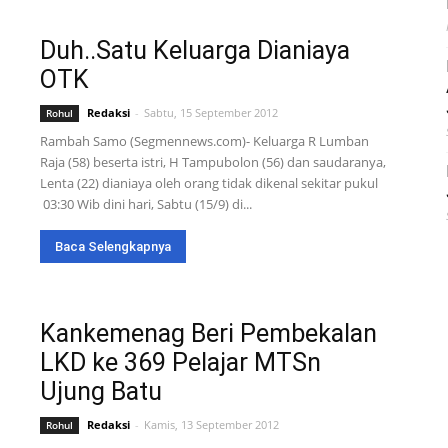
Duh..Satu Keluarga Dianiaya
OTK
Redaksi
-
Sabtu, 15 September 2012
Rohul
Rambah Samo (Segmennews.com)- Keluarga R Lumban
Raja (58) beserta istri, H Tampubolon (56) dan saudaranya,
Lenta (22) dianiaya oleh orang tidak dikenal sekitar pukul
03:30 Wib dini hari, Sabtu (15/9) di...
Baca Selengkapnya
Kankemenag Beri Pembekalan
LKD ke 369 Pelajar MTSn
Ujung Batu
Redaksi
-
Kamis, 13 September 2012
Rohul