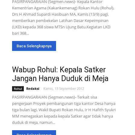
PASIRPANGARAIAN (Segmen.news)- Kepala Kantor
Kementrian Agama (Kakankemenag) Rokan Hulu (Rohul),
Drs H Ahmad Supardi Hasibuan MA, Kamis (13/9) pagi,
memberikan pembekelan Latihan Dasar Kepeimpinan
(LKD) kepada 368 siswa MTSn Ujung Batu.Kegiatan LKD
bari 368...
Baca Selengkapnya
Wabup Rohul: Kepala Satker
Jangan Hanya Duduk di Meja
Redaksi
-
Kamis, 13 September 2012
Rohul
PASIRPANGARAIAN (Segmen.news)- Terkait sisa
pengerjaan Proyek pembangunan tiga kantor Desa hanya
tiga bulan lagi, Wakil Bupati Rokan Hulu, Ir H Hafith Syukri
MM menegaskan kepada kepala Satker agar tidak hanya
duduk di meja, namun...