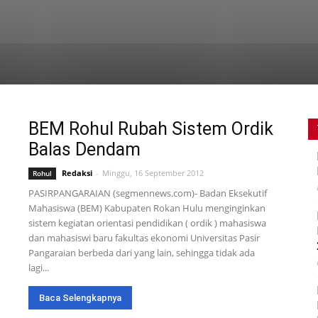
Otomotif
Otonomi
Pariwara
Pekanbaru
Pelalawan
il
Rohul
Segmen Sumut
Segmen Terkini
Siak
Sosial
Sport
nologi
Telisik
Tips n Trik
Tokoh
Video
BEM Rohul Rubah Sistem Ordik
Balas Dendam
Redaksi
-
Minggu, 16 September 2012
Rohul
PASIRPANGARAIAN (segmennews.com)- Badan Eksekutif
Mahasiswa (BEM) Kabupaten Rokan Hulu menginginkan
sistem kegiatan orientasi pendidikan ( ordik ) mahasiswa
dan mahasiswi baru fakultas ekonomi Universitas Pasir
Pangaraian berbeda dari yang lain, sehingga tidak ada
lagi...
Baca Selengkapnya