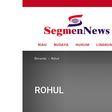
Segmen
News
RIAU
BUDAYA
HUKUM
LINGKU
Beranda
Rohul
ROHUL
Adv
Adv. Rohul
Adv. Utama
Advertorial
AMR
Galeri 1
Headline
Health
Hukum
Inhil
In