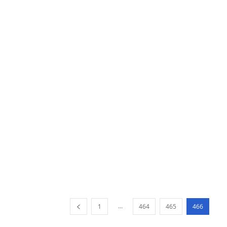
...
1
464
465
466