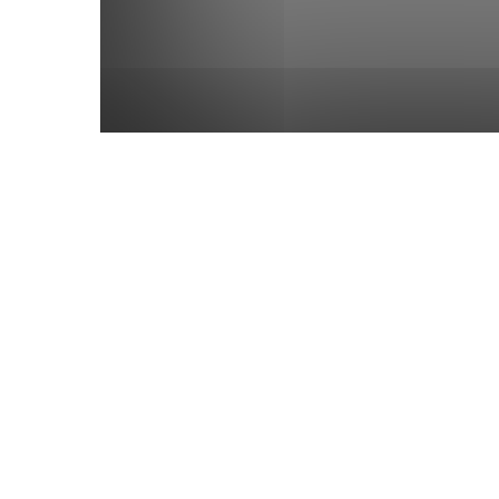
Meranti
Mimbar Ramadhan
Nasional
Olahraga
Pendidikan
Politik
Ragam
Religi
Riau
Roh
Study Abroad
Sumatera Selatan
Technology
Tek