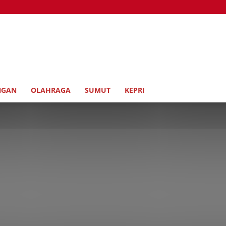
NGAN
OLAHRAGA
SUMUT
KEPRI
Bengkalis
Berita Foto
Budaya
Dumai
Ekbis
Galeri
hu
Jelajah
Kampar
Kepri
Kesehatan
Kuansing
lingkungan