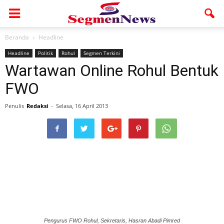
Beranda
Headline
Headline
Politik
Rohul
Segmen Terkini
Wartawan Online Rohul Bentuk
FWO
Penulis
Redaksi
-
Selasa, 16 April 2013
Pengurus FWO Rohul, Sekretaris, Hasran Abadi Pimred