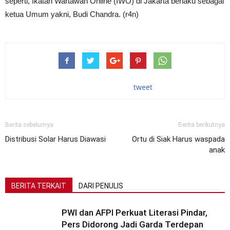
seperti, Ikatan Wartawan Online (IWO) di Jakarta berlaku sebagai
ketua Umum yakni, Budi Chandra. (r4n)
tweet
Berita sebelumya
Berita berikutnya
Distribusi Solar Harus Diawasi
Ortu di Siak Harus waspada
anak
BERITA TERKAIT
DARI PENULIS
PWI dan AFPI Perkuat Literasi Pindar,
Pers Didorong Jadi Garda Terdepan