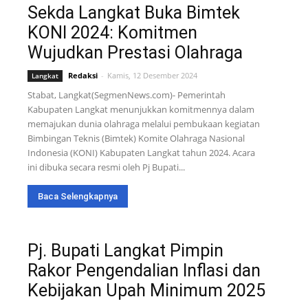
Sekda Langkat Buka Bimtek
KONI 2024: Komitmen
Wujudkan Prestasi Olahraga
Redaksi
-
Kamis, 12 Desember 2024
Langkat
Stabat, Langkat(SegmenNews.com)- Pemerintah
Kabupaten Langkat menunjukkan komitmennya dalam
memajukan dunia olahraga melalui pembukaan kegiatan
Bimbingan Teknis (Bimtek) Komite Olahraga Nasional
Indonesia (KONI) Kabupaten Langkat tahun 2024. Acara
ini dibuka secara resmi oleh Pj Bupati...
Baca Selengkapnya
Pj. Bupati Langkat Pimpin
Rakor Pengendalian Inflasi dan
Kebijakan Upah Minimum 2025