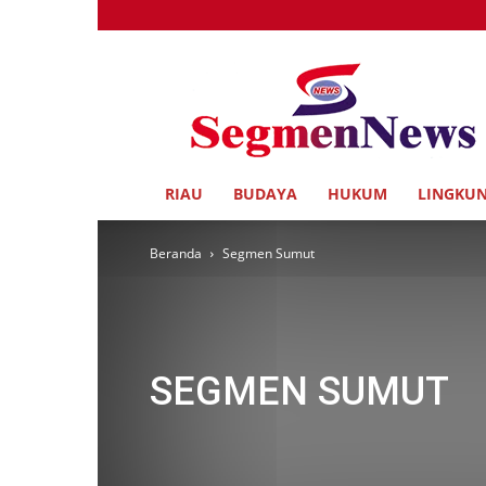
Segmen
News
RIAU
BUDAYA
HUKUM
LINGKU
Beranda
Segmen Sumut
SEGMEN SUMUT
ASAHAN
Langkat