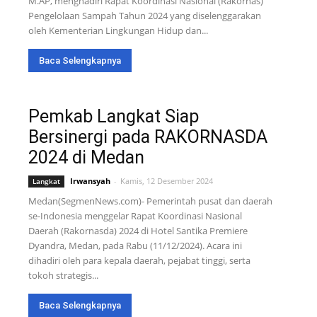
M.AP, menghadiri Rapat Koordinasi Nasional (Rakornas)
Pengelolaan Sampah Tahun 2024 yang diselenggarakan
oleh Kementerian Lingkungan Hidup dan...
Baca Selengkapnya
Pemkab Langkat Siap
Bersinergi pada RAKORNASDA
2024 di Medan
Irwansyah
-
Kamis, 12 Desember 2024
Langkat
Medan(SegmenNews.com)- Pemerintah pusat dan daerah
se-Indonesia menggelar Rapat Koordinasi Nasional
Daerah (Rakornasda) 2024 di Hotel Santika Premiere
Dyandra, Medan, pada Rabu (11/12/2024). Acara ini
dihadiri oleh para kepala daerah, pejabat tinggi, serta
tokoh strategis...
Baca Selengkapnya