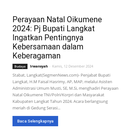
Perayaan Natal Oikumene
2024: Pj Bupati Langkat
Ingatkan Pentingnya
Kebersamaan dalam
Keberagaman
Irwansyah
-
Kamis, 12 Desember 2024
Budaya
Stabat, Langkat(SegmenNews.com)- Penjabat Bupati
Langkat, H.M Faisal Hasrimy, AP, MAP, melalui Asisten
Administrasi Umum Musti, SE, M.Si, menghadiri Perayaan
Natal Oikumene TNI/Polri/Korpri dan Masyarakat
Kabupaten Langkat Tahun 2024. Acara berlangsung
meriah di Gedung Serasi...
Baca Selengkapnya