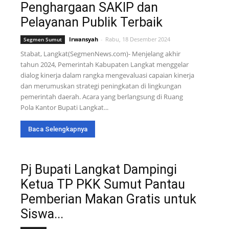
Penghargaan SAKIP dan
Pelayanan Publik Terbaik
Irwansyah
-
Rabu, 18 Desember 2024
Segmen Sumut
Stabat, Langkat(SegmenNews.com)- Menjelang akhir
tahun 2024, Pemerintah Kabupaten Langkat menggelar
dialog kinerja dalam rangka mengevaluasi capaian kinerja
dan merumuskan strategi peningkatan di lingkungan
pemerintah daerah. Acara yang berlangsung di Ruang
Pola Kantor Bupati Langkat...
Baca Selengkapnya
Pj Bupati Langkat Dampingi
Ketua TP PKK Sumut Pantau
Pemberian Makan Gratis untuk
Siswa...