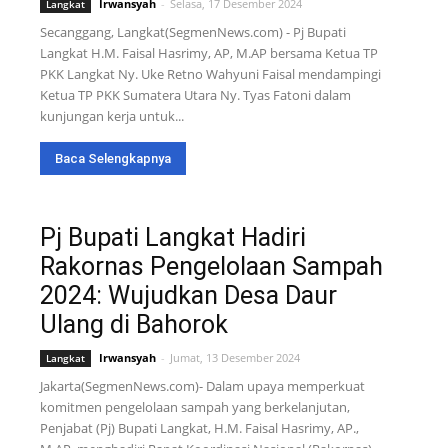
Irwansyah
-
Selasa, 17 Desember 2024
Langkat
Secanggang, Langkat(SegmenNews.com) - Pj Bupati
Langkat H.M. Faisal Hasrimy, AP, M.AP bersama Ketua TP
PKK Langkat Ny. Uke Retno Wahyuni Faisal mendampingi
Ketua TP PKK Sumatera Utara Ny. Tyas Fatoni dalam
kunjungan kerja untuk...
Baca Selengkapnya
Pj Bupati Langkat Hadiri
Rakornas Pengelolaan Sampah
2024: Wujudkan Desa Daur
Ulang di Bahorok
Irwansyah
-
Jumat, 13 Desember 2024
Langkat
Jakarta(SegmenNews.com)- Dalam upaya memperkuat
komitmen pengelolaan sampah yang berkelanjutan,
Penjabat (Pj) Bupati Langkat, H.M. Faisal Hasrimy, AP.,