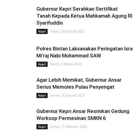
Sumatera Selatan
Technology
Teknologi
Telisik
Tips n Trik
Gubernur Kepri Serahkan Sertifikat
Tokoh
Video
Tanah Kepada Ketua Mahkamah Agung RI
Syarifuddin
Sabtu, 29 Januari 2022
Kepri
Polres Bintan Laksanakan Peringatan Isra
Mi’raj Nabi Muhammad SAW
Kamis, 3 Maret 2022
Kepri
Agar Lebih Memikat, Gubernur Ansar
Serius Memoles Pulau Penyengat
Jumat, 21 Januari 2022
Kepri
Gubernur Kepri Ansar Resmikan Gedung
Worksop Permesinan SMKN 6
Jumat, 11 Februari 2022
Kepri