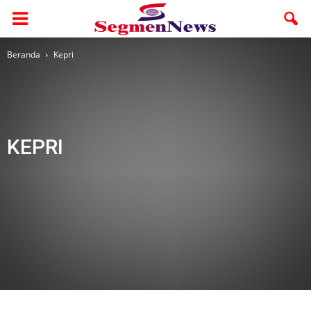
Beranda
Kepri
KEPRI
Adv
Adv. Rohul
Adv. Utama
Advertorial
AMR
Bengkalis
Berita Foto
Budaya
Dumai
Ekbis
Galeri
Galeri 1
Headline
Health
Hukum
Inhil
Inhu
Jelajah
Kampar
Kepri
Kesehatan
Kuansing
lingkungan
Meranti
Mimbar Ramadhan
Nasional
Olahraga
Otomotif
Otonomi
Pariwara
Pekanbaru
Pelalawan
Pendidikan
Politik
Ragam
Religi
Riau
Rohil
Rohul
Segmen Sumut
Segmen Terkini
Siak
Sosial
Sport
Study Abroad